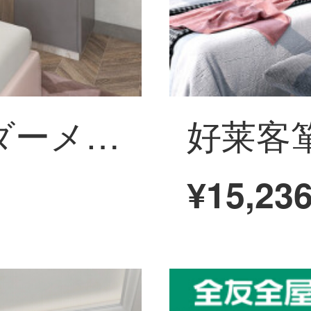
好莱客箪笥オーダーメイド現代簡単で贅沢な平開門箪笥とクローゼットの間の全部屋家具オーダーメイド予約金（非商品価格）
¥15,23