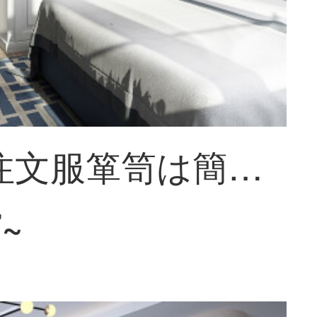
好莱客注文服箪笥は簡単にヨーロッパ式寝室箪笥に大箪笥を置く。収納物は部屋全体の家具をカスタマイズして前払い金を注文する（商品の実際価格ではない）。
7~