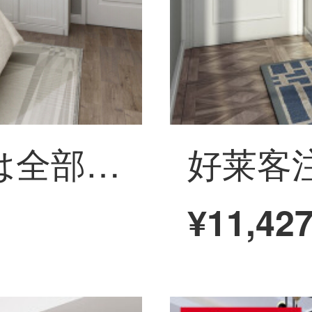
全友の家と部屋は全部屋を注文してアメリカ式の簡単な洋服だんすを注文して作らせて、中に入って式の帽子の間のdiyが引き分けして18㎡のコースを開けて、（具体的な金額は設計案を基準にして、詳しく顧客サービスを聞きます。
¥11,42