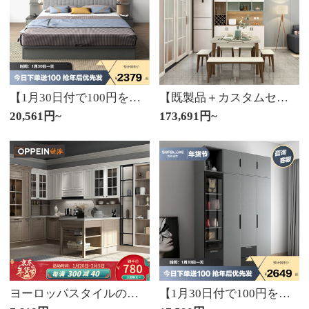
【1月30日付で100円を送る】ソフィーロック北欧の高箱収納ベッド現代シンプルダブルベッドライト付き多機能1.8メートルベッド収納ベッド2つの棚1.8*2メートル
【既製品＋カスタムセット】全友全屋が箪笥をカスタマイズし、障子を押して寝室の家具装飾パネルをカスタマイズして16㎡＋家具15点セットを注文し、顧客サービスに詳しく問い合わせてください。
20,561円~
173,691円~
ヨーロッパスタイルの新居の内装と寝室の改造、バッグを持ってウェールズにチェックインします。前払い金です。
【1月30日付で100円を送る】ソフィーロックの箪笥北欧シンプルオープンセットコートの箪笥ディロシリーズ3つの箪笥+サイドキャビネット