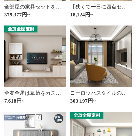
全部屋の家具セットをオーダーメードして、お客様のレストランのサイドキャビネットの木門風呂の内装を注文します。49800セットの値段です。
【狭くて一日に四点セットを送る予定です。】ソフィーロックベッド北欧シンプルダブルベッド高箱結婚ベッドベッドルーム家具ディロシリーズ象牙の白いベッド+ラテックスベッド1.8*2メートル
379,377円~
18,124円~
全友全屋は箪笥をカスタマイズします。アメリカンカントリー全体の寝室はドアを開けて戸棚を開けて、式の箪笥に入って家具を注文して注文します。
ヨーロッパスタイルの部屋全体の家具の内装セットをカスタマイズします。寝室の洋服だんすを含めて、軟装ソファの基礎装飾コースの価格を注文します。
7,618円~
303,197円~