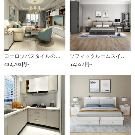
ヨーロッパスタイルの部屋全体の家具の棚をカスタマイズし、木門バスルームの棚をカスタマイズしました。バイカル湖の畔全屋コースです。
ソフィックルームスイート北欧シンプル家具多機能ダブルベッドドアタンス化粧台セットベッド+マットレス+マットレスセット*1+4ドアのクローゼットプラスサイドキャビネット+化粧台のベンチ1.8メートルベッド
432,703円~
52,557円~