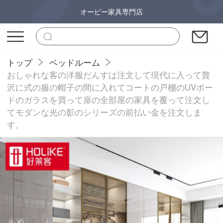
オーピー家具専門店
トップ
ベッドルーム
おしゃれな客の洋服だんすは注文して現代に入って贅
沢に式の服の帽子の間に入れてコートの戸棚のUVボー
ドのガラスを買って扉の全部屋の家具を覆って注文し
てモダンな光の影のシリーズの前払い金を注文しま
す。