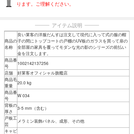
ります。ご理解ください。
アイテム説明
良い莱客の洋服だんすは注文して現代に入って式の服の帽
商品の
子の間にトップコートの戸棚のUV板のガラスを買って扉の
名称
全部屋の家具を覆ってモダンな光の影のシリーズの前払い
金を注文します。
商品番
1002142137256
号
店舗
好莱客オフィシャル旗艦店
商品毛
20.0 kg
重量
商品番
W 034
号
背板の
3-5 mm（含む）
厚さ
戸板工
メラミン装飾パネル、成形、その他
芸
キャビ