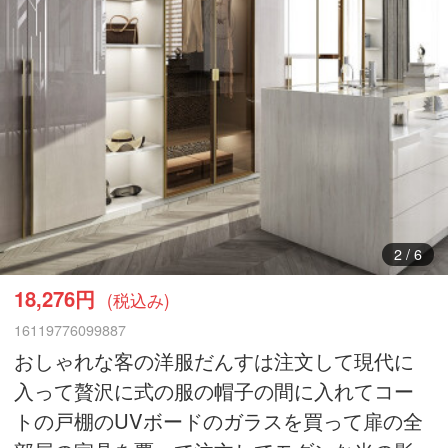
3
/
6
18,276円
(税込み)
16119776099887
おしゃれな客の洋服だんすは注文して現代に
入って贅沢に式の服の帽子の間に入れてコー
トの戸棚のUVボードのガラスを買って扉の全