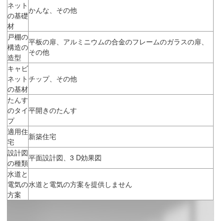
ネット
かんな、その他
の基礎
材
戸棚の
平板の扉、アルミニウムの合金のフレームのガラスの扉、
構造の
その他
造型
キャビ
ネット
チップ、その他
の基材
たんす
のタイ
平開きのたんす
プ
適用住
新築住宅
宅
設計図
平面設計図、3 D効果図
の種類
水道と
電気の
水道と電気の方案を提供しません
方案