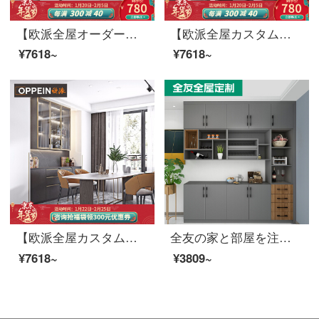
【欧派全屋オーダーメイド雲禧シリーズ】ファッション的で新しい中国式の箪笥は寝室をカスタマイズして、フラットドアからトップ四ドアの箪笥にオーダーメイドして前払い金を払います。
【欧派全屋カスタム星尚シリーズ15㎡】軽い贅沢風の全部屋オーダーメイド促箪笥前払い金
¥7618~
¥7618~
【欧派全屋カスタムジェーンシリーズ10㎡】タンスの本箱と居酒屋のテレビキャビネットの背景にある壁の任意のキャビネット類のカスタムデポジット（店舗に1000契約金を差し引きます）
全友の家と部屋を注文して、サイドキャビネットを一つにして壁によって注文して、バーテンダーのサイドキャビネットを注文します。現代の簡単で豪華な注文の誠意金（具体的な金額は実際の設計案に準じて、カスタマーサービスを詳しくお聞きします。）
¥7618~
¥3809~