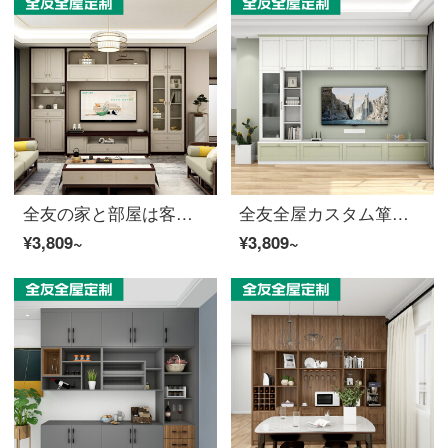
全友の家と部屋は客間の新しい中国式の壁を整えてテレビキャビネットを注文して背景の壁全体の壁の家具を注文して誠意の金を注文して、具体的な金額は実際の設計案を基準にして、詳しく顧客サービスを聞きます。
全友全屋カスタム箪笥オーダーメイドフラットドア全体の家具アメリカン田園認識木小筑シリーズカスタマイズ誠意金（具体的な金額は設計案に準じて、顧客サービスを詳しくお聞きします）
¥3,809~
¥3,809~