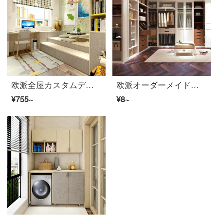
欧派全屋カスタムデポジット付加価値（特権予約金）食器棚99は200元に達して5千円以上使用します。
欧派オーダーメイド箪笥/クローゼット/サイドキャビネット/玄関棚/バルコニーキャビネット予約戸数定規見積設計サービス（撮影後はカスタマーサービスに連絡してください）セット予約金全屋カスタマイズ
¥755~
¥8~