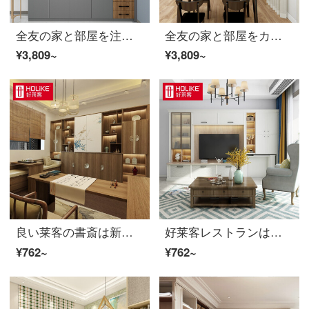
全友の家と部屋を注文して、サイドキャビネットを一つにして壁によって注文して、バーテンダーのサイドキャビネットを注文します。現代の簡単で豪華な注文の誠意金（具体的な金額は実際の設計案に準じて、カスタマーサービスを詳しくお聞きします。）
全友の家と部屋をカスタマイズして、全体の北欧多機能酒店のサイドキャビネットを注文して、壁をいっぱい注文してください。
¥3,809~
¥3,809~
良い莱客の書斎は新しい中国式の書棚の畳の組み合わせの棚を注文して、机の多機能の部屋の家具を移動して注文して自然のままにすることができます。
好莱客レストランは現代の簡単で贅沢なガラスの扉のテレビの戸棚の食事の辺の戸棚の戸棚の戸棚の全屋の家具を注文してアルプスのシリーズの詳しい情報を注文して客服の特権の予約金を問合せして下さい（100は300に到着します）
¥762~
¥762~