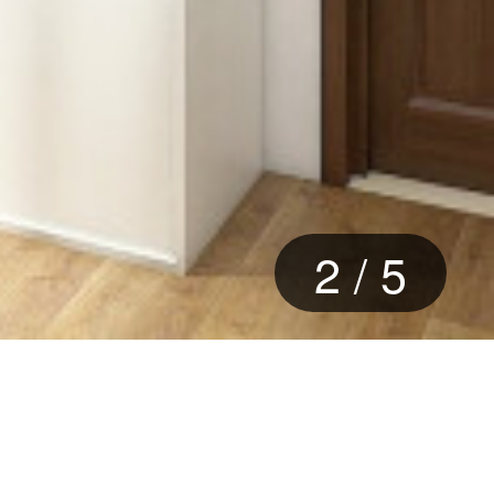
2
/
5