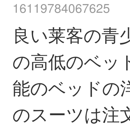
16119784067625
良い莱客の青
の高低のベッ
能のベッドの
のスーツは注