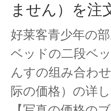
ません）を注
好莱客青少年の部
ベッドの二段ベッ
んすの组み合わせ
际の価格）の详
【写真の価格のブ