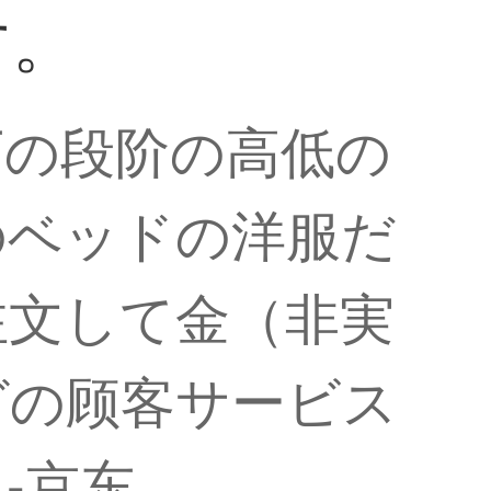
す。
下の段阶の高低の
のベッドの洋服だ
注文して金（非実
グの顾客サービス
-京东