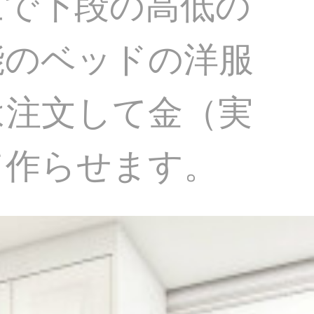
上で下段の高低の
能のベッドの洋服
は注文して金（実
て作らせます。