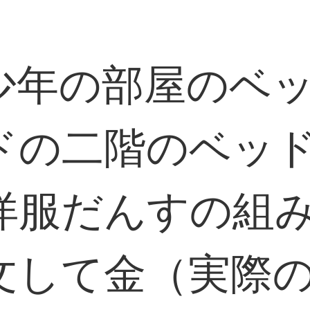
少年の部屋のベ
ドの二階のベッ
洋服だんすの組
文して金（実際