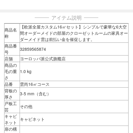
アイテム説明
【欧派全屋カスタム16㎡セット】シンプルで豪華な6大空
商品名
間オーダーメイドの部屋のクローゼットルームの家具オー
称
ダーメイド雲は前払い金を催促します。
商品番
32859565874
号
店舗
ヨーロッパ派公式旗艦店
商品の
毛の重
1.0 kg
さ
品番
雲尚16㎡コース
背板の
3-5 mm（含む）
厚さ
戸板工
その他
芸
キャビ
キャビネット
ネット
扉の構