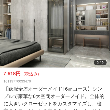
3
/
9
7,618円
(税込み)
16119770033470
【欧派全屋オーダーメイド16㎡コース】シン
プルで豪華な6大空間オーダーメイド。全体的
に大きいクローゼットをカスタマイズし、寝