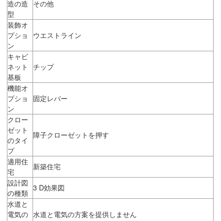
造の造
その他
型
装飾オ
プショ
ウエストライン
ン
キャビ
ネット
チップ
基板
機能オ
プショ
固定レバー
ン
クロー
ゼット
障子クローゼットを押す
のタイ
プ
適用住
新築住宅
宅
設計図
3 D効果図
の種類
水道と
電気の
水道と電気の方案を提供しません