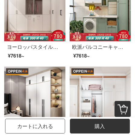
ヨーロッパスタイルのクローゼットは全体の寝室のクローゼットをカスタマイズして、開放式の近代的な寝室を装飾します。贅沢なクローゼットの前払い金は0平方メートルです。
欧派バルコニーキャビネット収納置物洗濯機バルコニー空間一体化カスタマイズバイカル湖畔前払い金ベカル湖畔カスタマイズ前払い金
¥7618~
¥7618~
カートに入れる
購入
ヨーロッパスタイルのクローゼットは、全体のベッドルームのクローゼットをカスタマイズして、ドアを開けて扉を開けて扉を開けます。
ヨーロッパスタイルのカスタム箪笥ヨーロッパスタイルの簡単なヨーロッパ北欧スタイルの二三四五門の大箪笥の百葉大箪笥の全室カスタマイズ家具前払い金促