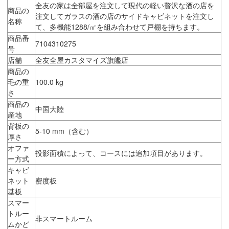
全友の家は全部屋を注文して現代の軽い贅沢な酒の店を
商品の
注文してガラスの酒の店のサイドキャビネットを注文し
名称
て、多機能1288/㎡を組み合わせて戸棚を持ちます。
商品番
7104310275
号
店舗
全友全屋カスタマイズ旗艦店
商品の
毛の重
100.0 kg
さ
商品の
中国大陸
産地
背板の
5-10 mm（含む）
厚さ
オファ
投影面積によって、コースには追加項目があります。
ー方式
キャビ
ネット
密度板
基板
スマー
トルー
非スマートルーム
ムかど