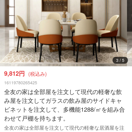
3
/
5
9,812円
(税込み)
16119780265425
全友の家は全部屋を注文して現代の軽奢な飲
み屋を注文してガラスの飲み屋のサイドキャ
ビネットを注文して、多機能1288/㎡を組み合
わせて戸棚を持ちます。
全友の家は全部屋を注文して現代の軽奢な居酒屋を注