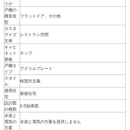
うか
戸棚の
構造造
フラットドア、その他
型
カスタ
マイズ
レストラン空間
主体
キャビ
ネット
チップ
基板
戸棚タ
アクリルプレート
イプ
スタイ
軽贅沢主義
ル
適用住
新築住宅
宅
設計図
3 D効果図
の種類
水道と
電気の
水道と電気の方案を提供しません
方案