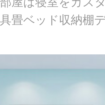
部屋は寝室をカス
具畳ベッド収納棚