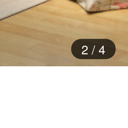
2
/
4