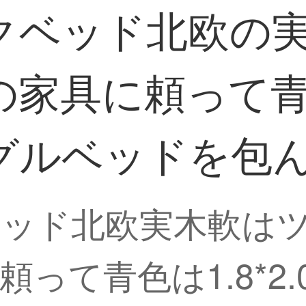
クベッド北欧の
家具に頼って青色は
グルベッドを包
ベッド北欧実木軟は
って青色は1.8*2