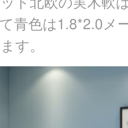
ベッド北欧の実木軟
青色は1.8*2.0
います。