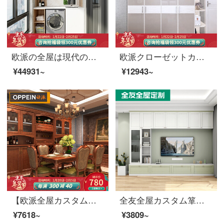
欧派の全屋は現代の簡明な全体の箱の組合せのベランダの箱+を注文して洋服だんすを洗います+洗面器の定食の価格
欧派クローゼットカスタム現代簡約ラミアシリーズ1699元/平（投影面積で計算する）
¥44931~
¥12943~
【欧派全屋カスタム聖カローラシリーズ】オーダーメイドのタンスハイエンドの丸太全屋オーダーメイドの箪笥から式のクローゼットに入るオーダーメイドのサイドキャビネット書斎前払い金実木
全友全屋カスタム箪笥オーダーメイドフラットドア全体の家具アメリカン田園認識木小筑シリーズカスタマイズ誠意金（具体的な金額は設計案に準じて、顧客サービスを詳しくお聞きします）
¥7618~
¥3809~