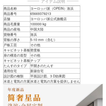
アイテム説明
商品名称
ヨーロッパ派（OPEIN）洛浜
商品番号
65669379213
店舗
ヨーロッパ派公式旗艦店
商品毛重量
100000 kg
商品の産地
中国大陸
貨物番号
洛浜
背板の厚さ
5-10 mm（含む）
戸板工芸
その他
キャビネット基板
密度板
扉の構造の造型
その他
キャビネット基板
チップ
たんすのタイプ
平開きのたんす
適用住宅
新築住宅
設計図の種類
平面設計図、3 D効果図
水道と電気の方案
水道と電気の方案を提供しません