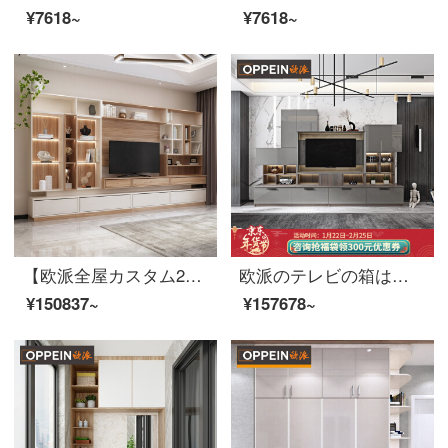
¥7618~
¥7618~
【欧派全屋カスタム22㎡コース】全体の洋服だんすは寝室のクローゼットルームのリビングルームをカスタマイズして、玄関のキャビネット6大空間家具をカスタマイズして、19800元の22平定セットの価格を促す。
欧派のテレビの箱はイタリア式のファッション式を注文して注文して注文します。
¥150837~
¥157678~