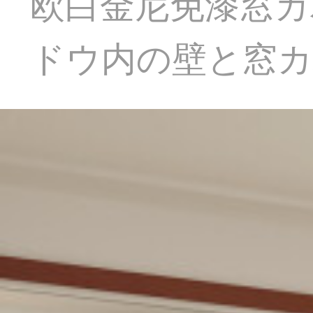
欧白金尼免漆窓カ
ドウ内の壁と窓