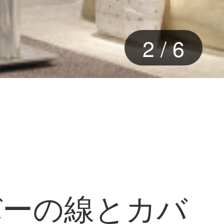
2
/
6
バーの線とカバ