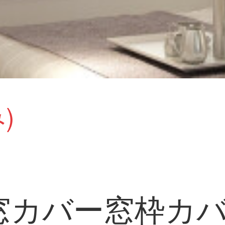
)
窓カバー窓枠カ