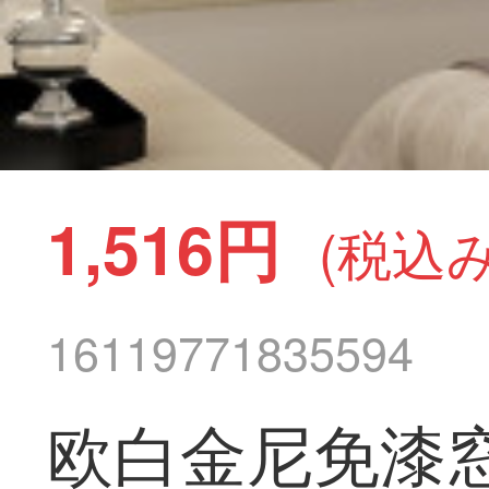
1,516円
(税込み
16119771835594
欧白金尼免漆