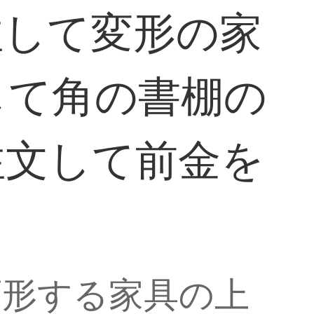
注して変形の家
して角の書棚の
注文して前金を
変形する家具の上