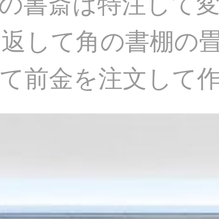
の書斎は特注して
り返して角の書棚の
て前金を注文して