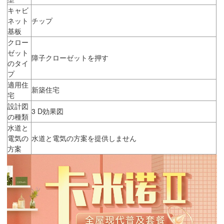
キャビ
ネット
チップ
基板
クロー
ゼット
障子クローゼットを押す
のタイ
プ
適用住
新築住宅
宅
設計図
3 D効果図
の種類
水道と
電気の
水道と電気の方案を提供しません
方案