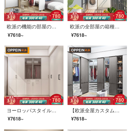
欧派の機能の部屋の書斎は特注して変形の家具の上でベッドをひっくり返して角の書棚の畳の昇降テーブルを回転して注文して前金を注文して作らせます。
欧派の全部屋の箱種類は注文して全体の洗濯機のベランダを組み合わせて収納します。
¥7618~
¥7618~
ヨーロッパスタイルのクローゼットは全体の寝室のクローゼットをカスタマイズして、開放式の近代的な寝室を装飾します。贅沢なクローゼットの前払い金は0平方メートルです。
【欧派全屋カスタムミラノスタイルシリーズ】タンスのクローゼットのクローゼットのクローゼットをカスタマイズしてドアとテレビの棚の玄関の棚のバルコニーの全部屋を押して前払い金をオーダーメードします。
¥7618~
¥7618~