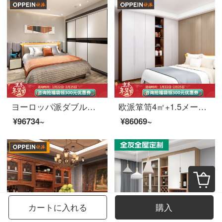
ヨーロッパ派ダブルベッドの真皮ベッドのファッションは簡単です。主なベッドと結婚ベッドの寝室の家具は1.8*2.0標準ベッド+マットレス+4㎡の大きいクローゼット+ベッドの上のベッドルームの家具は経済コースを注文します。
欧派箪笥4㎡+1.5メートルベッド+枕元セット価格
¥96734~
¥86069~
カートに入れる
購入