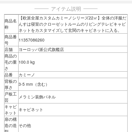
アイテム説明
【欧派全屋カスタムカミーノシリーズ22㎡】全体の洋服だ
商品名
んすは寝室のクローゼットルームのリビングテレビキャビ
称
ネットをカスタマイズして玄関のキャビネットに入る。
商品番
11357086260
号
店舗
ヨーロッパ派公式旗艦店
商品の
毛の重
100.0 kg
さ
品番
カミーノ
背板の
3-5 mm（含む）
厚さ
戸板工
メラミン装飾パネル
芸
キャビ
キャビネット
ネット
扉の構
造の造
その他
型