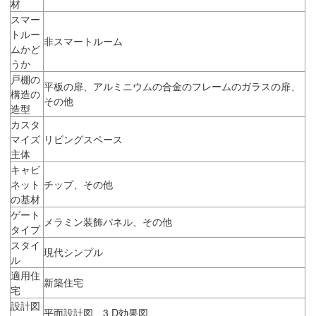
材
スマー
トルー
非スマートルーム
ムかど
うか
戸棚の
平板の扉、アルミニウムの合金のフレームのガラスの扉、
構造の
その他
造型
カスタ
マイズ
リビングスペース
主体
キャビ
ネット
チップ、その他
の基材
ゲート
メラミン装飾パネル、その他
タイプ
スタイ
現代シンプル
ル
適用住
新築住宅
宅
設計図
平面設計図、3 D効果図