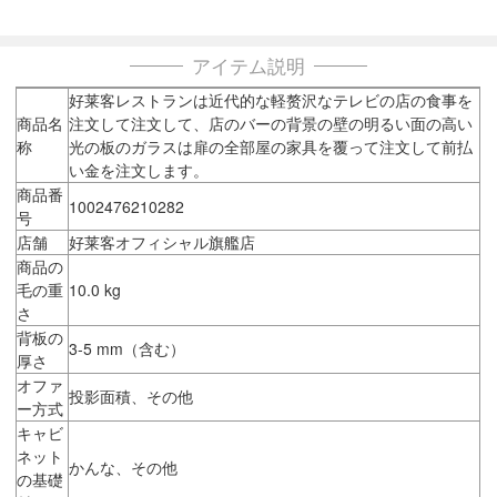
アイテム説明
好莱客レストランは近代的な軽赘沢なテレビの店の食事を
商品名
注文して注文して、店のバーの背景の壁の明るい面の高い
称
光の板のガラスは扉の全部屋の家具を覆って注文して前払
い金を注文します。
商品番
1002476210282
号
店舗
好莱客オフィシャル旗艦店
商品の
毛の重
10.0 kg
さ
背板の
3-5 mm（含む）
厚さ
オファ
投影面積、その他
ー方式
キャビ
ネット
かんな、その他
の基礎