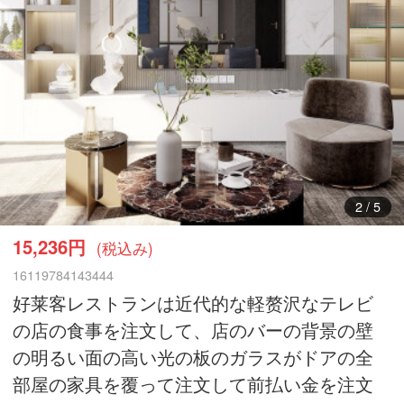
2
/
5
15,236円
(税込み)
16119784143444
好莱客レストランは近代的な軽赘沢なテレビ
の店の食事を注文して、店のバーの背景の壁
の明るい面の高い光の板のガラスがドアの全
部屋の家具を覆って注文して前払い金を注文