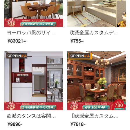
ヨーロッパ風のサイドキャビネットは厨房のレストランのサイドテーブルを注文して注文します。現代の簡単な保管物とお茶のキャビネットは食器棚を用意します。
欧派全屋カスタムデポジット付加価値（特権予約金）食器棚99は200元に達して5千円以上使用します。
¥83021~
¥755~
欧派のタンスは客間を注文して戸棚の玄関の戸棚の玄関の戸棚を注文して玄関の洋服だんすの戸棚を注文して作らせて、天井の1299/平方メートルまで達することができます。
【欧派全屋カスタム聖カローラシリーズ】オーダーメイドのタンスハイエンドの丸太全屋オーダーメイドの箪笥から式のクローゼットに入るオーダーメイドのサイドキャビネット書斎前払い金実木
¥9896~
¥7618~