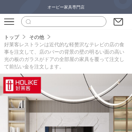
オーピー家具専門店
トップ
その他
好莱客レストランは近代的な軽赘沢なテレビの店の食
事を注文して、店のバーの背景の壁の明るい面の高い
光の板のガラスがドアの全部屋の家具を覆って注文し
て前払い金を注文します。