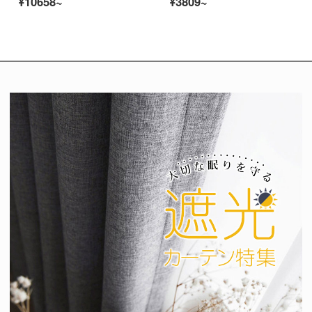
¥10658~
¥3809~