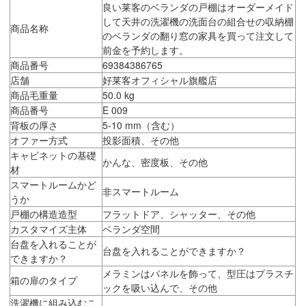
良い莱客のベランダの戸棚はオーダーメイド
して天井の洗濯機の洗面台の組合せの収納棚
商品名称
のベランダの翻り窓の家具を買って注文して
前金を予約します。
商品番号
69384386765
店舗
好莱客オフィシャル旗艦店
商品毛重量
50.0 kg
商品番号
E 009
背板の厚さ
5-10 mm（含む）
オファー方式
投影面積、その他
キャビネットの基礎
かんな、密度板、その他
材
スマートルームかど
非スマートルーム
うか
戸棚の構造造型
フラットドア、シャッター、その他
カスタマイズ主体
ベランダ空間
台盘を入れることが
台盘を入れることができますか？
できますか？
メラミンはパネルを飾って、型圧はプラスチ
箱の扉のタイプ
ックを吸い込んで、その他
洗濯機に組み込むこ