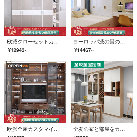
欧派クローゼットカスタム現代簡約ラミアシリーズ1699元/平（投影面積で計算する）
ヨーロッパ派の畳のベッドをカスタマイズして、全体の寝室のベッドセットをセットして、窓付き書斎に二回ベッドに寝るダブルベッドの家具を注文しました。パリの春の1899元/平方メートル（投影面積によって計算します。）
¥12943~
¥14467~
欧派全屋カスタマイズテレビキャビネットは現代客間空間キャビネット客間キャビネットを簡単に予約してカスタマイズします。特拉托1399/㎡テレビキャビネットの最初の平価（投影面積によって計算します。）
全友の家と部屋をカスタマイズして現代の居酒屋を注文して注文して注文します。全体的に現代的で簡単に注文して誠意の金を注文します。