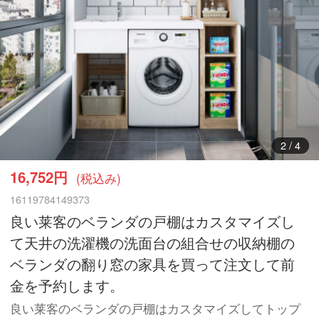
3
/
4
16,752円
(税込み)
16119784149373
良い莱客のベランダの戸棚はカスタマイズし
て天井の洗濯機の洗面台の組合せの収納棚の
ベランダの翻り窓の家具を買って注文して前
金を予約します。
良い莱客のベランダの戸棚はカスタマイズしてトップ