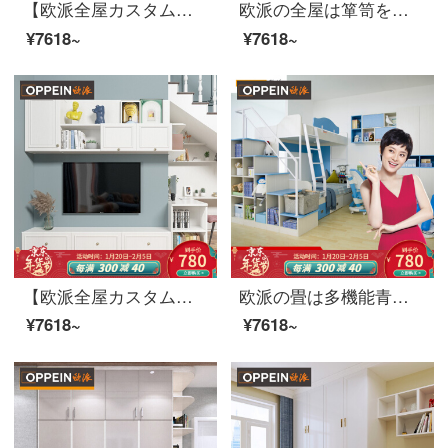
【欧派全屋カスタムモダン時代シリーズ13㎡】全体のタンスの意味が軽い贅沢な全屋家具のオーダーメイド前払い金
欧派の全屋は箪笥をカスタマイズして、上のロッカーの寝室の収納棚に行く。おしゃれで豪華な家具はオーダーメイドして服と帽子の間に前払い金を払う。
¥7618~
¥7618~
【欧派全屋カスタム天空の城シリーズ】階段棚カスタマイズロッカーショーケースキャビネットオーダーメイド前払い金
欧派の畳は多機能青少年室の寝室の畳のベッドを注文して前払い金童心のパートナーを注文します。
¥7618~
¥7618~