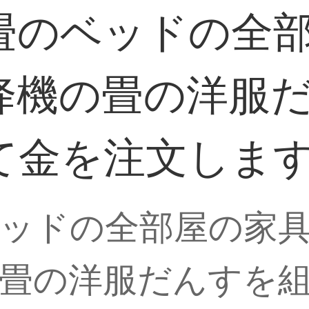
畳のベッドの全
降機の畳の洋服
て金を注文しま
ッドの全部屋の家
畳の洋服だんすを