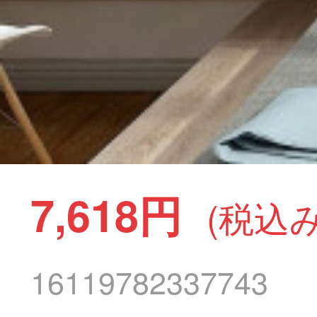
7,618円
(税込み
16119782337743