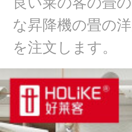
良い莱の客の畳の
な昇降機の畳の洋
を注文します。