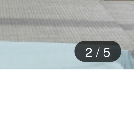
2
/
5