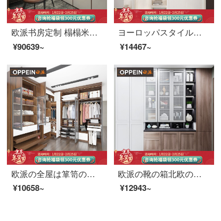
欧派书房定制 榻榻米床定制 现代简约书房书架书柜书桌储物柜 书房家具组合套装 套餐价
ヨーロッパスタイルの箪笥は全体的に小型の経済型の箪笥をカスタマイズして、障子を押してドアを開けて、寝室の家具を組み合わせて注文して作らせます。パリの春シリーズの単価は1899/平です。
¥90639~
¥14467~
欧派の全屋は箪笥のクローゼットをオーダーメードして開放式の箪笥に入ることを注文して、式のクローゼットの部屋の全体の洋服だんすの小さい部屋型の寝室を注文して、トラトを注文して1399元/㎡します。
欧派の靴の箱北欧の森の風格の入門は戸棚の玄関の戸棚に入って注文して戸棚のロッキーシリーズを仕切ります（投影面積によって価格を計算します）1699/㎡
¥10658~
¥12943~