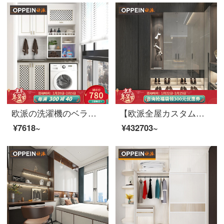
欧派の洗濯機のベランダの戸棚の単箱は組み合わせてベランダの空間を注文して注文します。
【欧派全屋カスタムモダン時代のお客様レストランバッグシリーズ】レストラン家具＋カスタマイズ棚類お茶コーナー全室カスタマイズ設計イタリア風バッグ特恵セット価格提げバッグを持ってチェックインします。
¥7618~
¥432703~