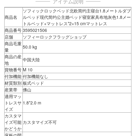
アイテム説明
ソフィックロックベッド北欧简约主寝台1.8メートルダブ
商品名
ルベッド现代简约公主婚ベッド寝室家具布地灰色1.8メー
トルベッド+マットレス*2+15 cmマットレス
商品番号
3595021506
店舗
ソフィーロックフラッグショップ
商品毛重
50.0 kg
量
商品の産
中国大陸
地
貨物番号
M 10
付加機能
付加機能なし
材質類別
板式ベッド
産業帯
佛山
適用マッ
トレスサ
1.8*2.0 m
イズ
カスタマ
イズ可能
カスタマイズ不可
かどうか
床板の開