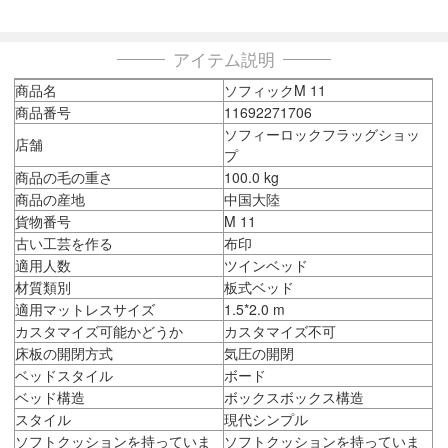
アイテム説明
商品名
ソフィックM 11
商品番号
11692271706
ソフィーロックフラッグショッ
店舗
プ
商品の毛の重さ
100.0 kg
商品の産地
中国大陸
貨物番号
M 11
古い工芸を作る
布印
適用人数
ツインベッド
材質類別
板式ベッド
適用マットレスサイズ
1.5*2.0 m
カスタマイズ可能かどうか
カスタマイズ不可
床板の開閉方式
気圧の開閉
ベッドスタイル
ボード
ベッド構造
ボックスボックス構造
スタイル
現代シンプル
ソフトクッションを持っていま
ソフトクッションを持っていま