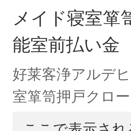
メイド寝室箪
能室前払い金
好莱客浄アルデヒ
室箪笥押戸クロー
ここで表示され