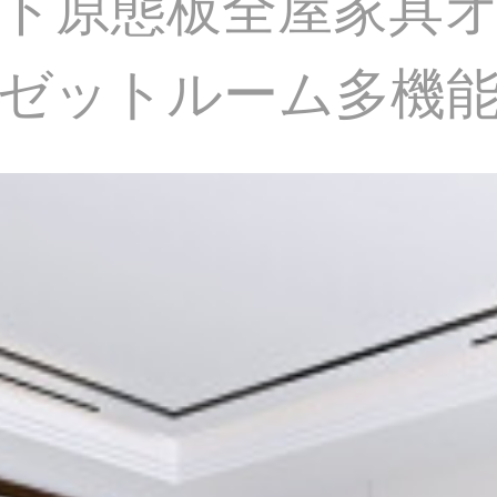
ド原態板全屋家具
ゼットルーム多機