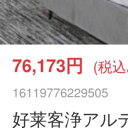
76,173円
(税込
16119776229505
好莱客浄アル