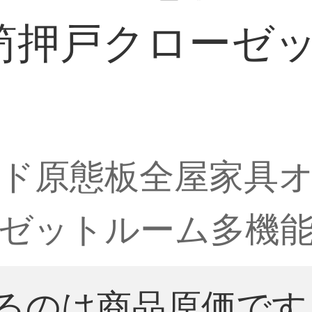
笥押戸クローゼ
ド原態板全屋家具
ゼットルーム多機
るのは商品原価です