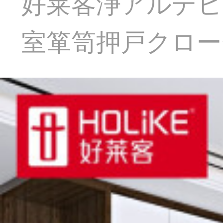
好莱客浄アルデヒ
室箪笥押戸クロー