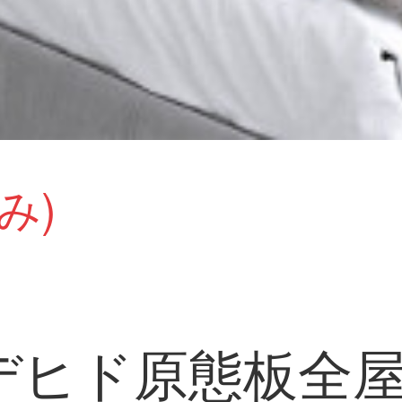
み)
デヒド原態板全