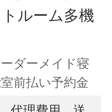
ットルーム多機
オーダーメイド寝
能室前払い予約金
。代理費用、送