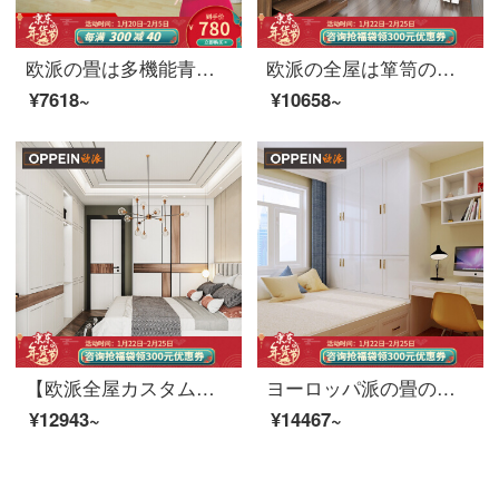
欧派の畳は多機能青少年室の寝室の畳のベッドを注文して前払い金童心のパートナーを注文します。
欧派の全屋は箪笥のクローゼットをオーダーメードして開放式の箪笥に入ることを注文して、式のクローゼットの部屋の全体の洋服だんすの小さい部屋型の寝室を注文して、トラトを注文して1399元/㎡します。
¥7618~
¥10658~
【欧派全屋カスタムロッキーシリーズ】寝室全体の扉を押して扉を移動します。北欧の森系清新なスタイル（投影面積によって計算します。）1699/㎡
ヨーロッパ派の畳のベッドをカスタマイズして、全体の寝室のベッドセットをセットして、窓付き書斎に二回ベッドに寝るダブルベッドの家具を注文しました。パリの春の1899元/平方メートル（投影面積によって計算します。）
¥12943~
¥14467~