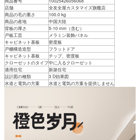
商品番号
10025426056068
店舗
全友全屋カスタマイズ旗艦店
商品の毛の重さ
100.0 kg
商品の産地
中国大陸
背板の厚さ
5-10 mm（含む）
戸板工芸
メラミン装飾パネル
キャビネット基板
密度板
戸棚構造造型
フラットドア
キャビネット基板
チップ、密度板
クローゼットのタイプ
中に入るクローゼット
適用住宅
新築住宅
設計図の種類
3 D効果図
水道と電気の方案
水道と電気の方案を提供しません