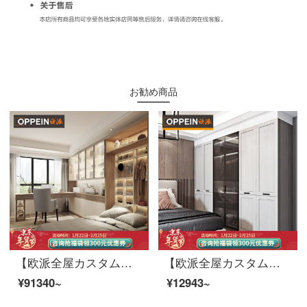
お勧め商品
【欧派全屋カスタム雅格シリーズ】ヨーロッパ派の箪笥全体のクローゼットのクローゼットの部屋全体の家具カスタマイズ簡明な経済型現代箪笥小セット11990元10㎡セットの値段
【欧派全屋カスタム洛滨シリーズ】平開門の主寝台次クローゼットを注文して作られた多開門大箪笥非組立て式軽い贅沢風（投影面積で計算する）1699元/㎡
¥91340~
¥12943~