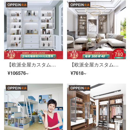
【欧派全屋カスタム天空の城シリーズ】簡単ヨーロッパ風寝室クローゼットクローゼットクローゼットクローゼットルーム書斎靴棚多機能棚ベッドセット13990元/10方全屋カスタム10㎡
【欧派全屋カスタムシーザーシリーズ】全体のクローゼットのクローゼットをオーダーメードした後、現代風オープンクローゼットをカスタマイズして前払い金を注文します。
¥106576~
¥7618~