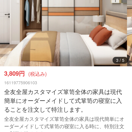
3
/
5
3,809円
(税込み)
16119775906103
全友全屋カスタマイズ箪笥全体の家具は現代
簡単にオーダーメイドして式箪笥の寝室に入
ることを注文して特注します。
全友全屋カスタマイズ箪笥全体の家具は現代簡単にオ
ーダーメイドして式箪笥の寝室に入る時に、特別注文