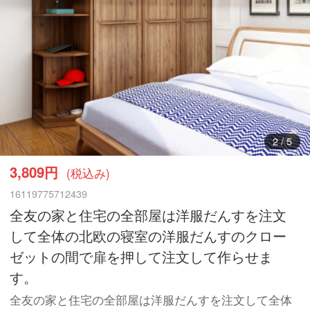
3
/
5
3,809円
(税込み)
16119775712439
全友の家と住宅の全部屋は洋服だんすを注文
して全体の北欧の寝室の洋服だんすのクロー
ゼットの間で扉を押して注文して作らせま
す。
全友の家と住宅の全部屋は洋服だんすを注文して全体