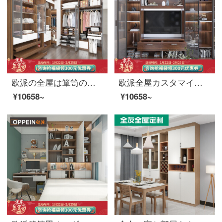
欧派の全屋は箪笥のクローゼットをオーダーメードして開放式の箪笥に入ることを注文して、式のクローゼットの部屋の全体の洋服だんすの小さい部屋型の寝室を注文して、トラトを注文して1399元/㎡します。
欧派全屋カスタマイズテレビキャビネットは現代客間空間キャビネット客間キャビネットを簡単に予約してカスタマイズします。特拉托1399/㎡テレビキャビネットの最初の平価（投影面積によって計算します。）
¥10658~
¥10658~