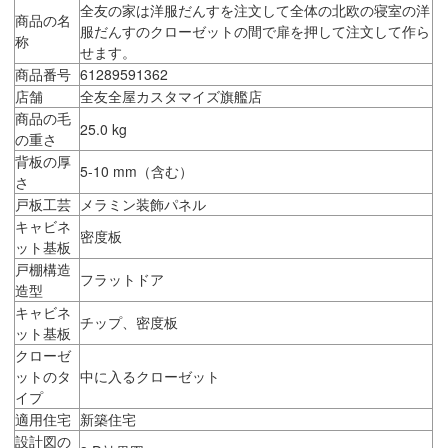
全友の家は洋服だんすを注文して全体の北欧の寝室の洋
商品の名
服だんすのクローゼットの間で扉を押して注文して作ら
称
せます。
商品番号
61289591362
店舗
全友全屋カスタマイズ旗艦店
商品の毛
25.0 kg
の重さ
背板の厚
5-10 mm（含む）
さ
戸板工芸
メラミン装飾パネル
キャビネ
密度板
ット基板
戸棚構造
フラットドア
造型
キャビネ
チップ、密度板
ット基板
クローゼ
ットのタ
中に入るクローゼット
イプ
適用住宅
新築住宅
設計図の