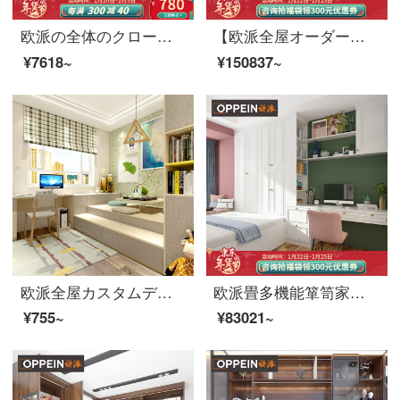
欧派の全体のクローゼットは部屋全体をカスタマイズして、寝室のクローゼット間の下駄箱をオーダーメードして玄関に注文して、胡桃の木の前払い金をオーダーメードします。
【欧派全屋オーダーメイド15㎡コース】シンプルで豪華な6大空間オーダーメイド。寝室のクローゼットの家具オーダーメイド洛滨19800元15㎡セット価格
¥7618~
¥150837~
欧派全屋カスタムデポジット付加価値（特権予約金）食器棚99は200元に達して5千円以上使用します。
欧派畳多機能箪笥家具セット畳＋箪笥カスタムコース値段
¥755~
¥83021~