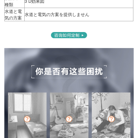
3 D効果図
種類
水道と電
水道と電気の方案を提供しません
気の方案