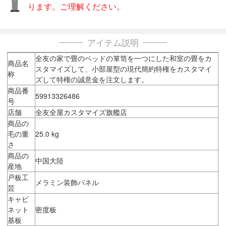
ります。ご理解ください。
アイテム説明
全友の家で畳のベッドの箪笥を一つにした和室の畳をカ
商品名
スタマイズして、小部屋型の現代簡約特権をカスタマイ
称
ズして特権の誠意金を注文します。
商品番
59913326486
号
店舗
全友全屋カスタマイズ旗艦店
商品の
毛の重
25.0 kg
さ
商品の
中国大陸
産地
戸板工
メラミン装飾パネル
芸
キャビ
ネット
密度板
基板