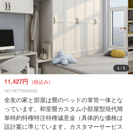
3
/
5
11,427円
(税込み)
16119775633022
全友の家と部屋は畳のベッドの箪笥一体とな
っています。和室畳カスタム小部屋型現代簡
単特約特権特注特権诚意金（具体的な価格は
設計案に準じています。カスタマーサービス