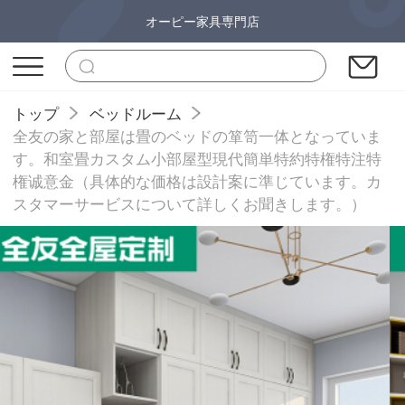
オーピー家具専門店
トップ
ベッドルーム
全友の家と部屋は畳のベッドの箪笥一体となっていま
す。和室畳カスタム小部屋型現代簡単特約特権特注特
権诚意金（具体的な価格は設計案に準じています。カ
スタマーサービスについて詳しくお聞きします。）