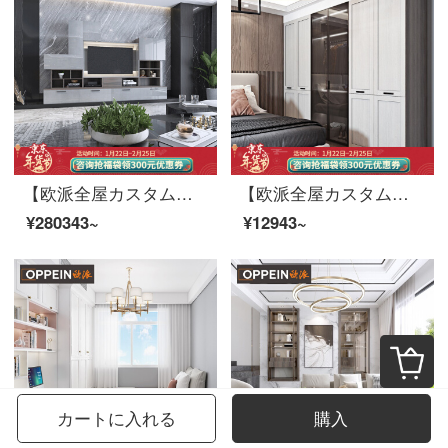
【欧派全屋カスタムモダンレストランバッグシリーズ】お客様のレストラン家具＋カスタマイズ棚類お茶とテレビの棚を意味するオーダーメイド12 m²お客様のレストランのバッグセット
【欧派全屋カスタム洛滨シリーズ】平開門の主寝台次クローゼットを注文して作られた多開門大箪笥非組立て式軽い贅沢風（投影面積で計算する）1699元/㎡
¥280343~
¥12943~
カートに入れる
購入