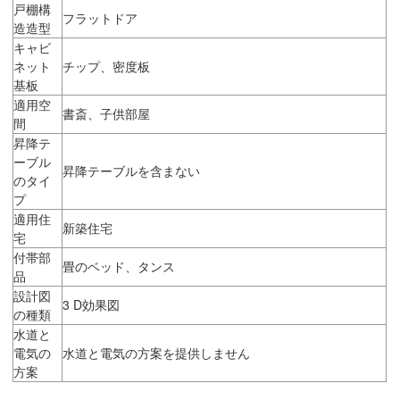
戸棚構
フラットドア
造造型
キャビ
ネット
チップ、密度板
基板
適用空
書斎、子供部屋
間
昇降テ
ーブル
昇降テーブルを含まない
のタイ
プ
適用住
新築住宅
宅
付帯部
畳のベッド、タンス
品
設計図
3 D効果図
の種類
水道と
電気の
水道と電気の方案を提供しません
方案