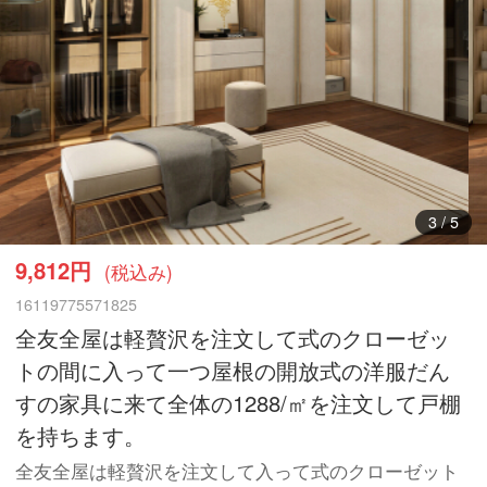
3
/
5
9,812円
(税込み)
16119775571825
全友全屋は軽贅沢を注文して式のクローゼッ
トの間に入って一つ屋根の開放式の洋服だん
すの家具に来て全体の1288/㎡を注文して戸棚
を持ちます。
全友全屋は軽贅沢を注文して入って式のクローゼット