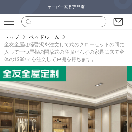
オーピー家具専門店
トップ
ベッドルーム
全友全屋は軽贅沢を注文して式のクローゼットの間に
入って一つ屋根の開放式の洋服だんすの家具に来て全
体の1288/㎡を注文して戸棚を持ちます。