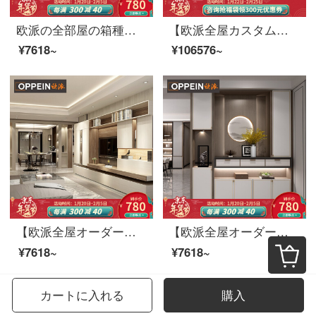
欧派の全部屋の箱種類は注文して全体の洗濯機のベランダを組み合わせて収納します。
【欧派全屋カスタム天空の城シリーズ】簡単ヨーロッパ風寝室クローゼットクローゼットクローゼットクローゼットルーム書斎靴棚多機能棚ベッドセット13990元/10方全屋カスタム10㎡
¥7618~
¥106576~
【欧派全屋オーダーメイド雅格シリーズ】家具押戸とクローゼットのクローゼットの間に収納された大タンス全屋カスタムセット19800/22㎡前渡金
【欧派全屋オーダーメイド雲禧シリーズ】ファッション的で新しい中国式の箪笥は寝室をカスタマイズして、フラットドアからトップ四ドアの箪笥にオーダーメイドして前払い金を払います。
¥7618~
¥7618~
カートに入れる
購入