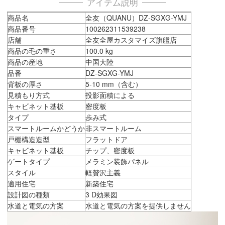
アイテム説明
商品名
全友（QUANU）DZ-SGXG-YMJ
商品番号
100262311539238
店舗
全友全屋カスタマイズ旗艦店
商品の毛の重さ
100.0 kg
商品の産地
中国大陸
品番
DZ-SGXG-YMJ
背板の厚さ
5-10 mm（含む）
見積もり方式
投影面積による
キャビネット基板
密度板
タイプ
歩み式
スマートルームかどうか
非スマートルーム
戸棚構造造型
フラットドア
キャビネット基板
チップ、密度板
ゲートタイプ
メラミン装飾パネル
スタイル
軽贅沢主義
適用住宅
新築住宅
設計図の種類
3 D効果図
水道と電気の方案
水道と電気の方案を提供しません