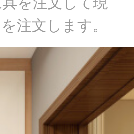
家具を注文して現
すを注文します。