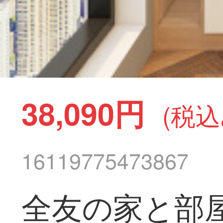
38,090円
(税込
16119775473867
全友の家と部