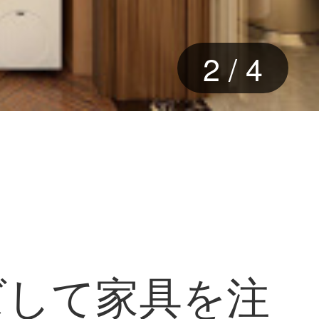
2
/
4
ズして家具を注