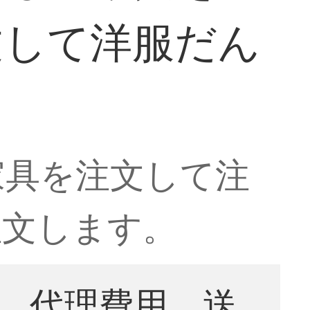
文して洋服だん
家具を注文して注
注文します。
。代理費用、送