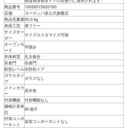
保護免漆寝室ドアの谷倉門に適用されます。
商品番号
10026515620760
店舗
ヨーロッパ派公式旗艦店
商品毛重量
50.0 kg
表面工芸
漆フリー
サイズオー
サイズカスタマイズ可能
ダー
オープンモ
平開き
ード
本体材質
丸太複合
谷倉門
谷倉門
防犯レベル
非防犯ドア
ガラスタイ
ガラスなし
プ
メインカラ
原木色
ー
付加機能
付加機能なし
価格計算単
枠/扇子
位
付加コンポ
追加コンポーネントなし
ーネント