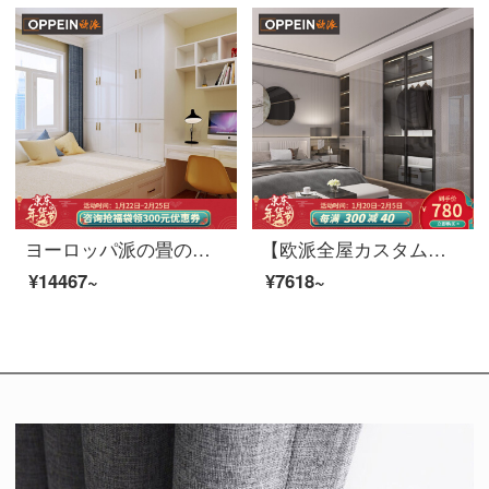
ヨーロッパ派の畳のベッドをカスタマイズして、全体の寝室のベッドセットをセットして、窓付き書斎に二回ベッドに寝るダブルベッドの家具を注文しました。パリの春の1899元/平方メートル（投影面積によって計算します。）
【欧派全屋カスタム星尚シリーズ15㎡】軽い贅沢風の全部屋オーダーメイド促箪笥前払い金
¥14467~
¥7618~