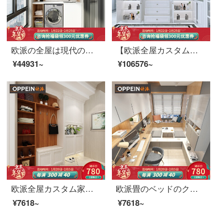
欧派の全屋は現代の簡明な全体の箱の組合せのベランダの箱+を注文して洋服だんすを洗います+洗面器の定食の価格
【欧派全屋カスタム天空の城シリーズ】簡単ヨーロッパ風寝室クローゼットクローゼットクローゼットクローゼットルーム書斎靴棚多機能棚ベッドセット13990元/10方全屋カスタム10㎡
¥44931~
¥106576~
欧派全屋カスタム家具入戸棚下駄箱玄関収納ロッカーオーダーメイド前払い金
欧派畳のベッドのクローゼットは一体の書斎の全部屋は日本式畳を注文して機能室の前払い金を注文します。
¥7618~
¥7618~