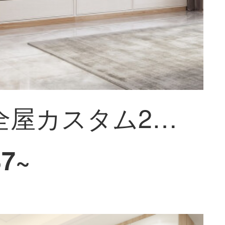
【欧派全屋カスタム22㎡コース】全体の洋服だんすは寝室のクローゼットルームのリビングルームをカスタマイズして、玄関のキャビネット6大空間家具をカスタマイズして、19800元の22平定セットの価格を促す。
37~