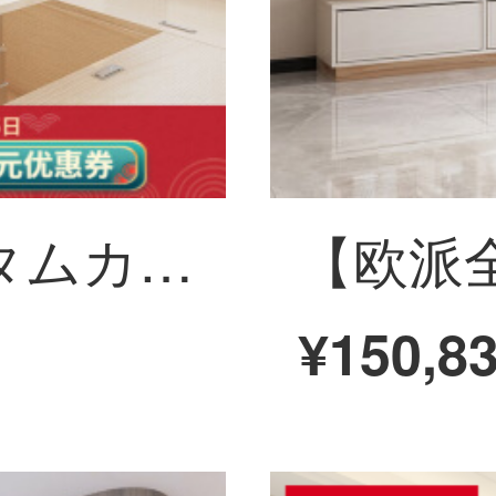
【欧派全屋カスタムカミーノシリーズ22㎡】全体の洋服だんすは寝室のクローゼットルームのリビングテレビキャビネットをカスタマイズして玄関のキャビネットに入る。
¥150,8