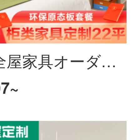
好莱客全屋家具オーダーメイドセット箪笥と箪笥は現代簡単で、ドアを開けて扉を閉めてセットします。全体の箪笥をセットして注文します。
07~