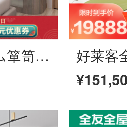
欧派全屋カスタム箪笥の軽贅沢全屋カスタム家具6㎡箪笥+1.8メートル軟床+1.8メートルマットレス+マットレスセットセット価格
¥151,5