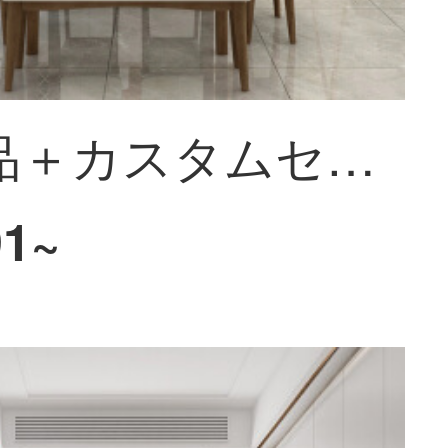
【既製品＋カスタムセット】全友全屋が箪笥をカスタマイズし、障子を押して寝室の家具装飾パネルをカスタマイズして16㎡＋家具15点セットを注文し、顧客サービスに詳しく問い合わせてください。
91~